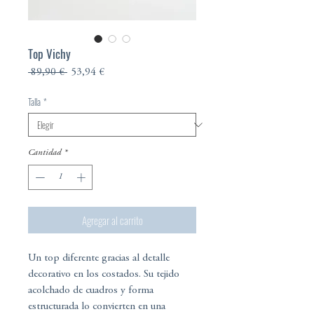
Top Vichy
Precio
Precio
 89,90 € 
53,94 €
de
oferta
Talla
*
Cantidad
*
Agregar al carrito
Un top diferente gracias al detalle
decorativo en los costados. Su tejido
acolchado de cuadros y forma
estructurada lo convierten en una