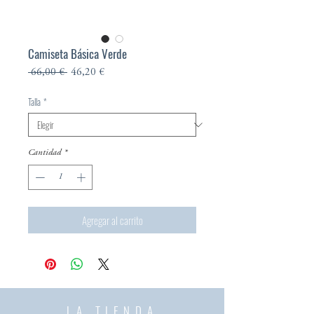
Camiseta Básica Verde
Precio
Precio
 66,00 € 
46,20 €
de
oferta
Talla
*
Cantidad
*
Agregar al carrito
LA TIENDA