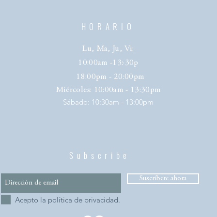
HORARIO
Lu, Ma, Ju, Vi:
10:00am -13:·30p
18:00pm - 20:00pm
Miércoles
: 10:00am - 13:30pm
​​Sábado: 10:30am - 13:00pm
Subscribe
Suscríbete ahora
Acepto la política de privacidad.