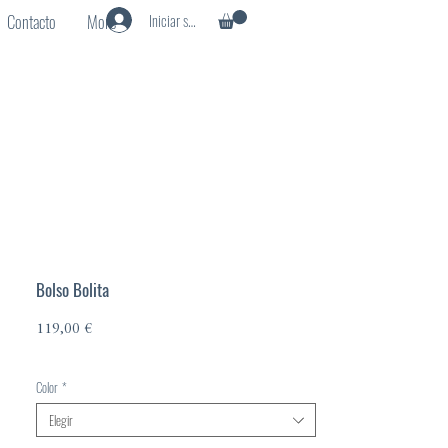
Iniciar sesión
Contacto
More
Bolso Bolita
Precio
119,00 €
Color
*
Elegir